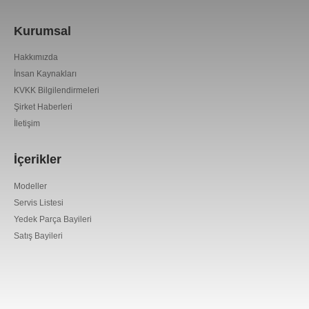
Kurumsal
Hakkımızda
İnsan Kaynakları
KVKK Bilgilendirmeleri
Şirket Haberleri
İletişim
İçerikler
Modeller
Servis Listesi
Yedek Parça Bayileri
Satış Bayileri