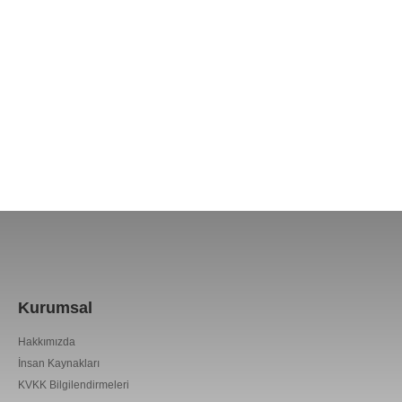
Kurumsal
Hakkımızda
İnsan Kaynakları
KVKK Bilgilendirmeleri