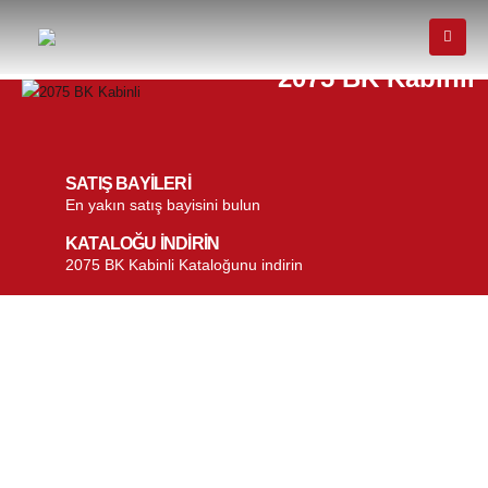
2075 BK Kabinli
SATIŞ BAYİLERİ
En yakın satış bayisini bulun
KATALOĞU İNDİRİN
2075 BK Kabinli Kataloğunu indirin
2075 BK Kabinli
Öne çıkan özellikler