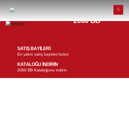
2060 BB
SATIŞ BAYİLERİ
En yakın satış bayisini bulun
KATALOĞU İNDİRİN
2060 BB Kataloğunu indirin
2060 BB
Öne çıkan özellikler