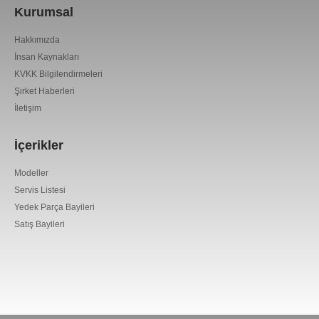
Kurumsal
Hakkımızda
İnsan Kaynakları
KVKK Bilgilendirmeleri
Şirket Haberleri
İletişim
İçerikler
Modeller
Servis Listesi
Yedek Parça Bayileri
Satış Bayileri