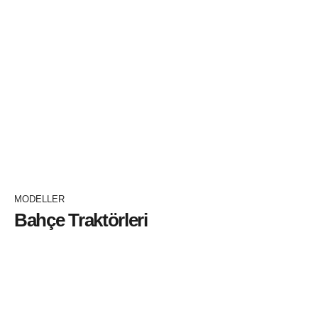
2075 BK
İNCELEYİN+
MODELLER
Bahçe Traktörleri
2060 BB