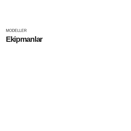
İNCELEYİN+
MODELLER
Ekipmanlar
Pnömatik-Hassas Ekim Makinası
Çift Diskli
İNCELEYİN+