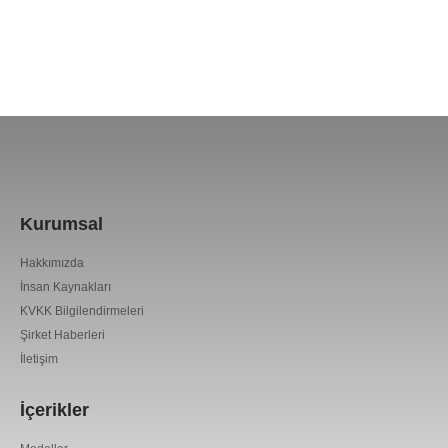
Kurumsal
Hakkımızda
İnsan Kaynakları
KVKK Bilgilendirmeleri
Şirket Haberleri
İletişim
İçerikler